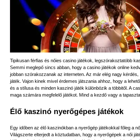
Tipikusan férfias és nőies casino játékok, legszórakoztatóbb k
Semmi meglepő sincs abban, hogy a casino játékok online kedve
jobban szórakozzanak az interneten. Az már elég nagy kérdés, 
játék. Vajon kinek mivel érdemes játszania ahhoz, hogy a lehe
és a stílusa és minden kaszinó játék különbözik a többitől. A ca
maga számára megfelelő játékot. Mind a kezdő vagy a tapasztala
Élő kaszinó nyerőgépes játékok
Egy időben az élő kaszinókban a nyerőgép játékokkal főleg a nők 
Világszerte elterjedt a köztudatban, hogy a nyerőgépek a női játé