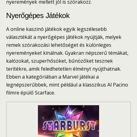
nyeremények mellett jól is szórakozz.
Nyerőgépes Játékok
A online kaszinó játékok egyik legszélesebb
választékát a nyerőgépes játékok nyújtják, melyek
remek szórakozási lehetőséget és különleges
nyereményeket kínálnak. Gyakran népszerű témákat,
kalózokat, szuperhősöket, bűnözőket tesznek
terítékre, amik feledhetetlen élményt nyújthatnak.
Ebben a kategóriában a Marvel játékai a
legnépszerűbbek, mint például a klasszikus Al Pacino
filmre épülő Scarface.