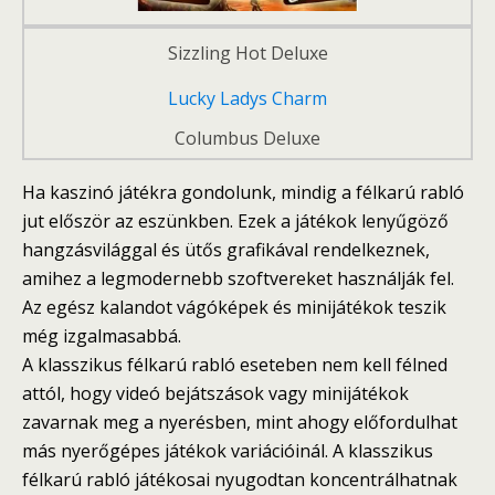
Sizzling Hot Deluxe
Lucky Ladys Charm
Columbus Deluxe
Ha kaszinó játékra gondolunk, mindig a félkarú rabló
jut először az eszünkben. Ezek a játékok lenyűgöző
hangzásvilággal és ütős grafikával rendelkeznek,
amihez a legmodernebb szoftvereket használják fel.
Az egész kalandot vágóképek és minijátékok teszik
még izgalmasabbá.
A klasszikus félkarú rabló eseteben nem kell félned
attól, hogy videó bejátszások vagy minijátékok
zavarnak meg a nyerésben, mint ahogy előfordulhat
más nyerőgépes játékok variációinál. A klasszikus
félkarú rabló játékosai nyugodtan koncentrálhatnak