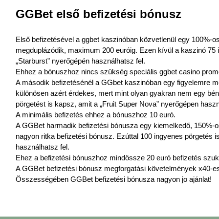
GGBet első befizetési bónusz
Első befizetésével a ggbet kaszinóban közvetlenül egy 100%-o
megduplázódik, maximum 200 euróig. Ezen kívül a kaszinó 75 in
„Starburst” nyerőgépén használhatsz fel.
Ehhez a bónuszhoz nincs szükség speciális ggbet casino promóc
A második befizetésénél a GGbet kaszinóban egy figyelemre 
különösen azért érdekes, mert mint olyan gyakran nem egy bé
pörgetést is kapsz, amit a „Fruit Super Nova” nyerőgépen haszna
A minimális befizetés ehhez a bónuszhoz 10 euró.
A GGBet harmadik befizetési bónusza egy kiemelkedő, 150%-os
nagyon ritka befizetési bónusz. Ezúttal 100 ingyenes pörgetés 
használhatsz fel.
Ehez a befizetési bónuszhoz mindössze 20 euró befizetés szu
A GGBet befizetési bónusz megforgatási követelmények x40-es
Összességében GGBet befizetési bónusza nagyon jo ajánlat!