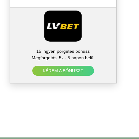
15 ingyen pörgetés bónusz
Megforgatás: 5x - 5 napon belül
KÉREM A BÓNUSZT