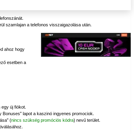
lefonszánát.
rül szamlajan a telefonos visszaigazolása után.
ned ahoz hogy
kező esetben a
 egy új fiókot.
„My Bonuses” lapot a kaszinó ingyenes promociok.
ása” (
nincs szükség promóciós kódra
) nevű terület.
iválásához.