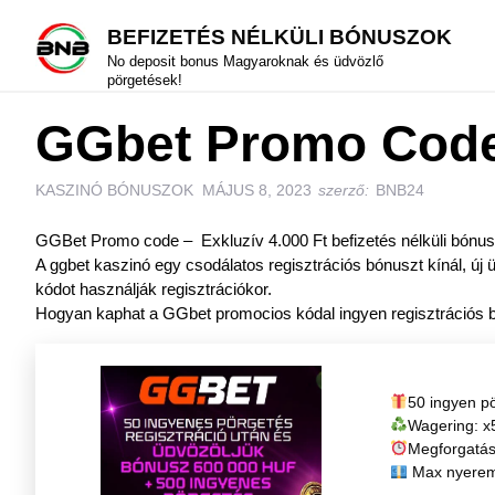
BEFIZETÉS NÉLKÜLI BÓNUSZOK
No deposit bonus Magyaroknak és üdvözlő
pörgetések!
GGbet Promo Cod
KASZINÓ BÓNUSZOK
MÁJUS 8, 2023
szerző:
BNB24
GGBet Promo code – Exkluzív 4.000 Ft befizetés nélküli bónus
A ggbet kaszinó egy csodálatos regisztrációs bónuszt kínál, új ü
kódot használják regisztrációkor.
Hogyan kaphat a GGbet promocios kódal ingyen regisztrációs 
50 ingyen p
Wagering: x
Megforgatási
Max nyerem