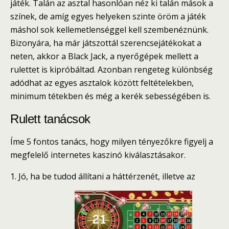
játék. Talán az asztal hasonlóan néz ki talán mások a
színek, de amíg egyes helyeken szinte öröm a játék
máshol sok kellemetlenséggel kell szembenéznünk.
Bizonyára, ha már játszottál szerencsejátékokat a
neten, akkor a Black Jack, a nyerőgépek mellett a
rulettet is kipróbáltad. Azonban rengeteg különbség
adódhat az egyes asztalok között feltételekben,
minimum tétekben és még a kerék sebességében is.
Rulett tanácsok
Íme 5 fontos tanács, hogy milyen tényezőkre figyelj a
megfelelő internetes kaszinó kiválasztásakor.
1. Jó, ha be tudod állítani a háttérzenét, illetve az