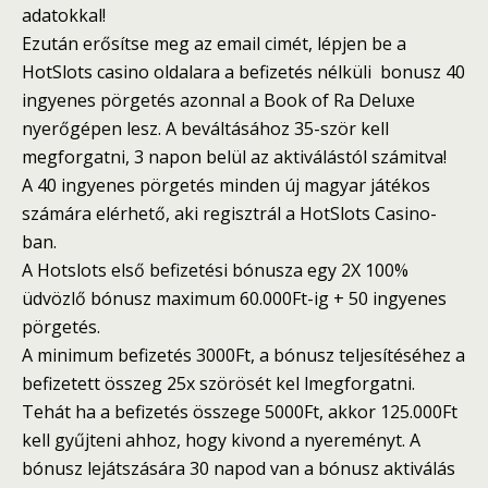
adatokkal!
Ezután erősítse meg az email cimét, lépjen be a
HotSlots casino oldalara a befizetés nélküli bonusz 40
ingyenes pörgetés azonnal a Book of Ra Deluxe
nyerőgépen lesz. A beváltásához 35-ször kell
megforgatni, 3 napon belül az aktiválástól számitva!
A 40 ingyenes pörgetés minden új magyar játékos
számára elérhető, aki regisztrál a HotSlots Casino-
ban.
A Hotslots első befizetési bónusza egy 2X 100%
üdvözlő bónusz maximum 60.000Ft-ig + 50 ingyenes
pörgetés.
A minimum befizetés 3000Ft, a bónusz teljesítéséhez a
befizetett összeg 25x szörösét kel lmegforgatni.
Tehát ha a befizetés összege 5000Ft, akkor 125.000Ft
kell gyűjteni ahhoz, hogy kivond a nyereményt. A
bónusz lejátszására 30 napod van a bónusz aktiválás