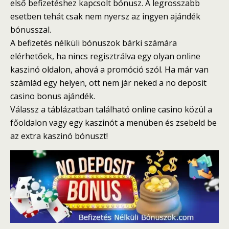
első befizetéshez kapcsolt bónusz. A legrosszabb
esetben tehát csak nem nyersz az ingyen ajándék
bónusszal.
A befizetés nélküli bónuszok bárki számára
elérhetőek, ha nincs regisztrálva egy olyan online
kaszinó oldalon, ahová a promóció szól. Ha már van
számlád egy helyen, ott nem jár neked a no deposit
casino bonus ajándék.
Válassz a táblázatban található online casino közül a
főoldalon vagy egy kaszinót a menüben és zsebeld be
az extra kaszinó bónuszt!