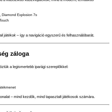
, Diamond Explosion 7s
 Touch
li játékok
– így a navigáció egyszerű és felhasználóbarát.
ség záloga
öztük a legismertebb iparági szereplőkkel:
 játékmenet
onalat – mind kezdők, mind tapasztalt játékosok számára.