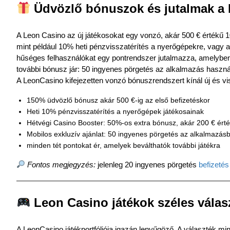
Üdvözlő bónuszok és jutalmak a
A Leon Casino az új játékosokat egy vonzó, akár 500 € értékű 
mint például 10% heti pénzvisszatérítés a nyerőgépekre, vagy a
hűséges felhasználókat egy pontrendszer jutalmazza, amelyben
további bónusz jár: 50 ingyenes pörgetés az alkalmazás használ
A LeonCasino kifejezetten vonzó bónuszrendszert kínál új és vi
150% üdvözlő bónusz akár 500 €-ig az első befizetéskor
Heti 10% pénzvisszatérítés a nyerőgépek játékosainak
Hétvégi Casino Booster: 50%-os extra bónusz, akár 200 € ért
Mobilos exkluzív ajánlat: 50 ingyenes pörgetés az alkalmazásb
minden tét pontokat ér, amelyek beválthatók további játékra
Fontos megjegyzés:
jelenleg 20 ingyenes pörgetés
befizetés
Leon Casino játékok széles válas
A LeonCasino játékportfóliója igazán lenyűgöző. A választék mi