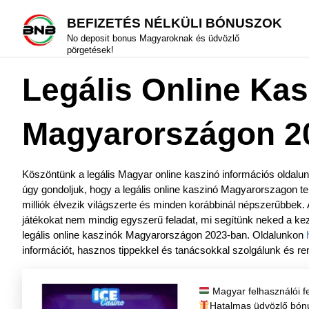
BEFIZETÉS NÉLKÜLI BÓNUSZOK
No deposit bonus Magyaroknak és üdvözlő
pörgetések!
Legális Online Kas
Magyarországon 2
Köszöntünk a legális Magyar online kaszinó információs oldalu
úgy gondoljuk, hogy a legális online kaszinó Magyarorszagon te
milliók élvezik világszerte és minden korábbinál népszerűbbek. 
játékokat nem mindig egyszerű feladat, mi segítünk neked a k
legális online kaszinók Magyarországon 2023-ban. Oldalunkon
információt, hasznos tippekkel és tanácsokkal szolgálunk és re
Magyar felhasználói fe
Hatalmas üdvözlő bón