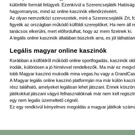
különféle formáit felügyeli. Ezenkívül a Szerencsejáték Hatóság
hagyomanyos, mind az online kaszinók ellenőrzéséért.
Az olyan nemzetközi szervezetek, mint a Szerencsejáték Zrt, 
figyelik az országban működő külföldi szereplőket. Ha nem áll r
tanácsos elkerülni, mert előfordulhat, hogy az mem fizetnek ki.
A legális online kaszinók általában büszkék arra, es jól láthatóan
Legális magyar online kaszinók
Korábban a külföldről működő online sportfogadás, kaszinók old
irodák, különösen a jó hírnévvel rendelkezők. Ma már ez megvál
tobb Magyar kaszinó mukodik mina vegas.hu vagy a GrandCas
A Magyar legális online kaszinó platformján ma már külön kaszi
rész található, amelyeket legálisan lehet játszani. Ennek köszö
játékokkal játszani vágyó felhasználóknak már nem kell regisztr
egy nem legalis üzemeltető cégnél.
Ez egy rendkívül kényelmes megoldás a magyar játékok számá