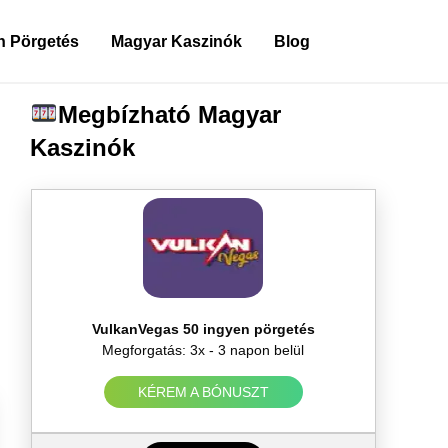
n Pörgetés
Magyar Kaszinók
Blog
Megbízható Magyar
Kaszinók
VulkanVegas 50 ingyen pörgetés
Megforgatás: 3x - 3 napon belül
KÉREM A BÓNUSZT