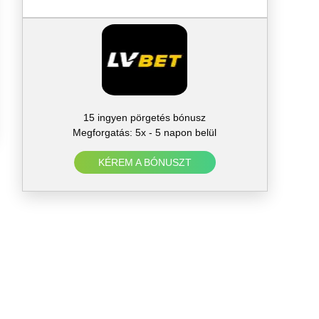
15 ingyen pörgetés bónusz
Megforgatás: 5x - 5 napon belül
KÉREM A BÓNUSZT