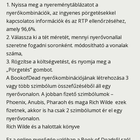
1. Nyissa meg a nyereménytáblázatot a
nyerőkombinációk, az ingyenes pörgetésekkel
kapcsolatos információk és az RTP ellenőrzéséhez,
amely 96,6%.
2. Válassza ki a tét méretét, mennyi nyerővonallal
szeretne fogadni soronként. módosítható a vonalak
száma,
3. Rögzítse a költségvetést, és nyomja meg a
„Pörgetés” gombot.
A BookofDead nyerőkombinációjának létrehozása 3
vagy több szimbólum összefűzéséből áll egy
nyerővonalon. A jobban fizető szimbólumok –
Phoenix, Anubis, Pharaoh és maga Rich Wilde ezek
fizetnek, akkor is ha csak 2 szimbólumot ér el egy
nyerővonalon.
Rich Wilde és a halottak könyve
Ez a online nyerőgép valóban a Book of Deadről szól.