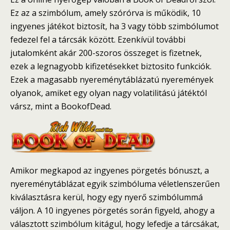
Ez az a szimbólum, amely szórórva is működik, 10
ingyenes játékot biztosít, ha 3 vagy több szimbólumot
fedezel fel a tárcsák között. Ezenkívül további
jutalomként akár 200-szoros összeget is fizetnek,
ezek a legnagyobb kifizetésekket biztosito funkciók.
Ezek a magasabb nyereménytáblázatú nyeremények
olyanok, amiket egy olyan nagy volatilitású játéktól
vársz, mint a BookofDead.
Amikor megkapod az ingyenes pörgetés bónuszt, a
nyereménytáblázat egyik szimbóluma véletlenszerűen
kiválasztásra kerül, hogy egy nyerő szimbólummá
váljon. A 10 ingyenes pörgetés során figyeld, ahogy a
választott szimbólum kitágul, hogy lefedje a tárcsákat,